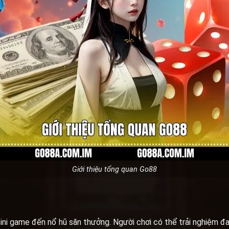
Giới thiệu tổng quan Go88
i game đến nổ hũ săn thưởng. Người chơi có thể trải nghiệm đa dạ