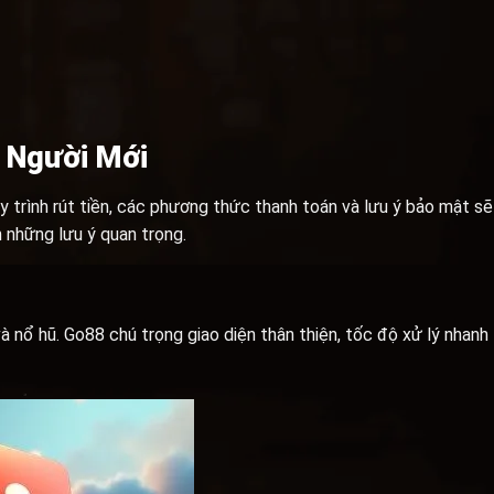
 Người Mới
y trình rút tiền, các phương thức thanh toán và lưu ý bảo mật sẽ
n những lưu ý quan trọng.
 nổ hũ. Go88 chú trọng giao diện thân thiện, tốc độ xử lý nhanh