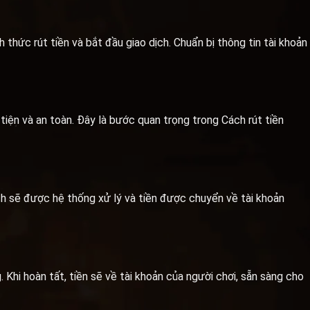
thức rút tiền và bắt đầu giao dịch. Chuẩn bị thông tin tài khoản
tiện và an toàn. Đây là bước quan trọng trong Cách rút tiền
dịch sẽ được hệ thống xử lý và tiền được chuyển về tài khoản
Khi hoàn tất, tiền sẽ về tài khoản của người chơi, sẵn sàng cho