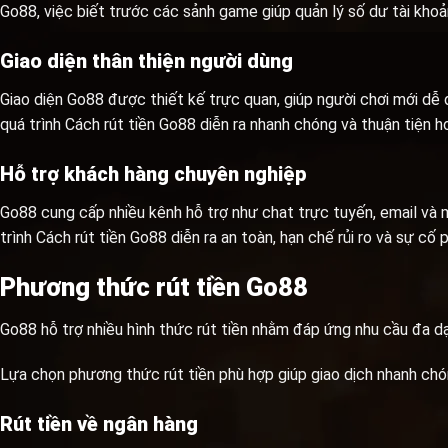
Go88, việc biết trước các sảnh game giúp quản lý số dư tài khoản
Giao diện thân thiện người dùng
Giao diện Go88 được thiết kế trực quan, giúp người chơi mới dễ d
quá trình Cách rút tiền Go88 diễn ra nhanh chóng và thuận tiện h
Hỗ trợ khách hàng chuyên nghiệp
Go88 cung cấp nhiều kênh hỗ trợ như chat trực tuyến, email và mạ
trình Cách rút tiền Go88 diễn ra an toàn, hạn chế rủi ro và sự cố p
Phương thức rút tiền Go88
Go88 hỗ trợ nhiều hình thức rút tiền nhằm đáp ứng nhu cầu đa dạn
Lựa chọn phương thức rút tiền phù hợp giúp giao dịch nhanh chón
Rút tiền về ngân hàng