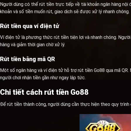
Người dùng có thể rút tiền trực tiếp về tài khoản ngân hàng nội đ
khoản và số tiền muốn rút, giao dịch sẽ được xử lý nhanh chóng.
Rút tiền qua ví điện tử
Ví điện tử là phương thức rút tiền tiện lợi và nhanh chóng. Người
hàng và giảm thời gian chờ xử lý.
Rút tiền bằng mã QR
Một số ngân hàng và ví điện tử hỗ trợ rút tiền Go88 qua mã QR. 
người chơi nhận tiền gần như ngay lập tức.
Chi tiết cách rút tiền Go88
Để rút tiền thành công, người dùng cần thực hiện theo quy trình 