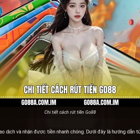
Chi tiết cách rút tiền Go88
iao dịch và nhận được tiền nhanh chóng. Dưới đây là hướng dẫn t