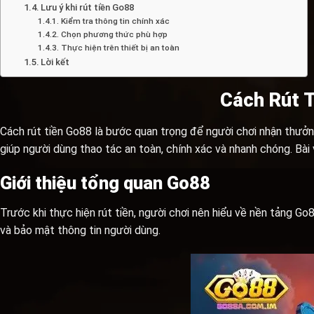
Lưu ý khi rút tiền Go88
Kiểm tra thông tin chính xác
Chọn phương thức phù hợp
Thực hiện trên thiết bị an toàn
Lời kết
Cách Rút 
Cách rút tiền Go88
là bước quan trọng để người chơi nhận thưởng
giúp người dùng thao tác an toàn, chính xác và nhanh chóng. Bài
Giới thiệu tổng quan Go88
Trước khi thực hiện rút tiền, người chơi nên hiểu về nền tảng G
và bảo mật thông tin người dùng.