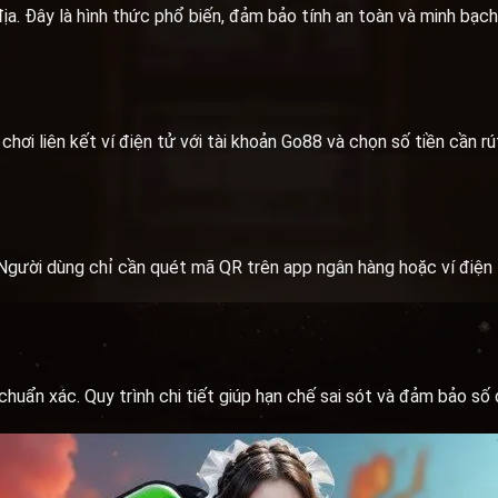
ịa. Đây là hình thức phổ biến, đảm bảo tính an toàn và minh bạch.
 chơi liên kết ví điện tử với tài khoản Go88 và chọn số tiền cần 
Người dùng chỉ cần quét mã QR trên app ngân hàng hoặc ví điện tử
chuẩn xác. Quy trình chi tiết giúp hạn chế sai sót và đảm bảo số 