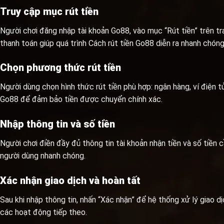
Truy cập mục rút tiền
Người chơi đăng nhập tài khoản Go88, vào mục “Rút tiền” trên tra
thanh toán giúp quá trình Cách rút tiền Go88 diễn ra nhanh chóng
Chọn phương thức rút tiền
Người dùng chọn hình thức rút tiền phù hợp: ngân hàng, ví điện 
Go88 để đảm bảo tiền được chuyển chính xác.
Nhập thông tin và số tiền
Người chơi điền đầy đủ thông tin tài khoản nhận tiền và số tiền c
người dùng nhanh chóng.
Xác nhận giao dịch và hoàn tất
Sau khi nhập thông tin, nhấn “Xác nhận” để hệ thống xử lý giao 
các hoạt động tiếp theo.