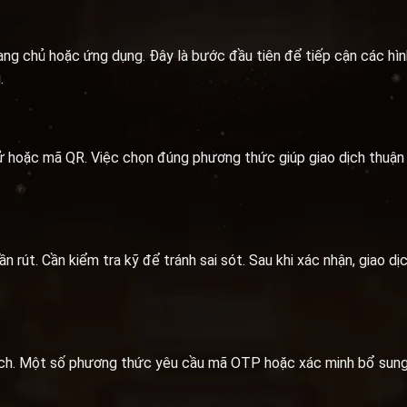
ng chủ hoặc ứng dụng. Đây là bước đầu tiên để tiếp cận các hình 
.
tử hoặc mã QR. Việc chọn đúng phương thức giúp giao dịch thuận 
ần rút. Cần kiểm tra kỹ để tránh sai sót. Sau khi xác nhận, giao 
dịch. Một số phương thức yêu cầu mã OTP hoặc xác minh bổ sung. 