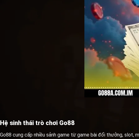
Hệ sinh thái trò chơi Go88
Go88 cung cấp nhiều sảnh game từ game bài đổi thưởng, slot, min