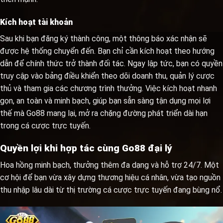
Kích hoạt tài khoản
Sau khi bạn đăng ký thành công, một thông báo xác nhận sẽ
được hệ thống chuyển đến. Bạn chỉ cần kích hoạt theo hướng
dẫn để chính thức trở thành đối tác. Ngay lập tức, bạn có quyền
truy cập vào bảng điều khiển theo dõi doanh thu, quản lý cược
thủ và tham gia các chương trình thưởng. Việc kích hoạt nhanh
gọn, an toàn và minh bạch, giúp bạn sẵn sàng tận dụng mọi lợi
thế mà Go88 mang lại, mở ra chặng đường phát triển dài hạn
trong cá cược trực tuyến.
Quyền lợi khi hợp tác cùng Go88 đại lý
Hoa hồng minh bạch, thưởng thêm đa dạng và hỗ trợ 24/7. Một
cơ hội để bạn vừa xây dựng thương hiệu cá nhân, vừa tạo nguồn
thu nhập lâu dài từ thị trường cá cược trực tuyến đang bùng nổ.