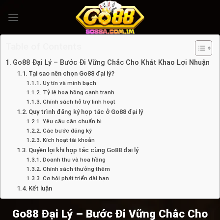
Bỏ
qua
nội
dung
Table of Contents
Go88 Đại Lý – Bước Đi Vững Chắc Cho Khát Khao Lợi Nhuận
Tại sao nên chọn Go88 đại lý?
Uy tín và minh bạch
Tỷ lệ hoa hồng cạnh tranh
Chính sách hỗ trợ linh hoạt
Quy trình đăng ký hợp tác ở Go88 đại lý
Yêu cầu cần chuẩn bị
Các bước đăng ký
Kích hoạt tài khoản
Quyền lợi khi hợp tác cùng Go88 đại lý
Doanh thu và hoa hồng
Chính sách thưởng thêm
Cơ hội phát triển dài hạn
Kết luận
Go88 Đại Lý – Bước Đi Vững Chắc Cho