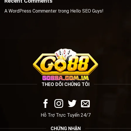
Recent Comments
A WordPress Commenter
trong
Hello SEO Guys!
THEO DÕI CHÚNG TÔI
Hỗ Trợ Trực Tuyến 24/7
CHỨNG NHẬN