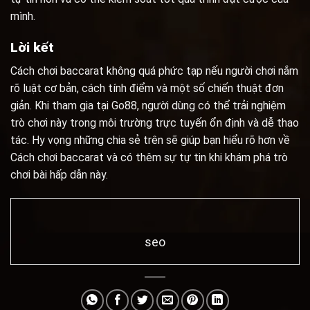
mình.
Lời kết
Cách chơi baccarat không quá phức tạp nếu người chơi nắm
rõ luật cơ bản, cách tính điểm và một số chiến thuật đơn
giản. Khi tham gia tại
Go88
, người dùng có thể trải nghiệm
trò chơi này trong môi trường trực tuyến ổn định và dễ thao
tác. Hy vọng những chia sẻ trên sẽ giúp bạn hiểu rõ hơn về
Cách chơi baccarat và có thêm sự tự tin khi khám phá trò
chơi bài hấp dẫn này.
seo