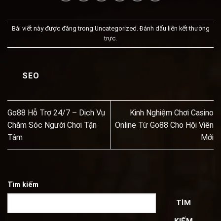
Bài viết này được đăng trong
Uncategorized
. Đánh dấu
liên kết thường
trực
.
SEO
Go88 Hỗ Trợ 24/7 – Dịch Vụ
Kinh Nghiệm Chơi Casino
Chăm Sóc Người Chơi Tận
Online Từ Go88 Cho Hội Viên
Tâm
Mới
Tìm kiếm
TÌM
KIẾM