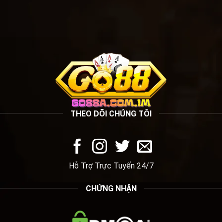
THEO DÕI CHÚNG TÔI
Hỗ Trợ Trực Tuyến 24/7
CHỨNG NHẬN