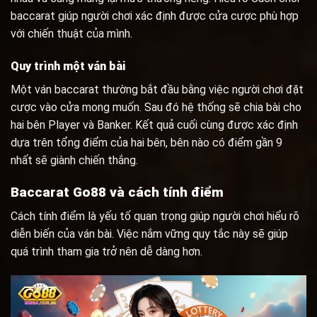
baccarat giúp người chơi xác định được cửa cược phù hợp
với chiến thuật của mình.
Quy trình một ván bài
Một ván baccarat thường bắt đầu bằng việc người chơi đặt
cược vào cửa mong muốn. Sau đó hệ thống sẽ chia bài cho
hai bên Player và Banker. Kết quả cuối cùng được xác định
dựa trên tổng điểm của hai bên, bên nào có điểm gần 9
nhất sẽ giành chiến thắng.
Baccarat Go88 và cách tính điểm
Cách tính điểm là yếu tố quan trọng giúp người chơi hiểu rõ
diễn biến của ván bài. Việc nắm vững quy tắc này sẽ giúp
quá trình tham gia trở nên dễ dàng hơn.