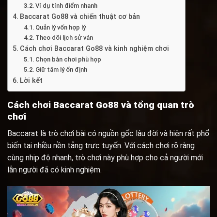
Ví dụ tính điểm nhanh
Baccarat Go88 và chiến thuật cơ bản
Quản lý vốn hợp lý
Theo dõi lịch sử ván
Cách chơi Baccarat Go88 và kinh nghiệm chơi
Chọn bàn chơi phù hợp
Giữ tâm lý ổn định
Lời kết
Cách chơi Baccarat Go88 và tổng quan trò
chơi
Baccarat là trò chơi bài có nguồn gốc lâu đời và hiện rất phổ
biến tại nhiều nền tảng trực tuyến. Với cách chơi rõ ràng
cùng nhịp độ nhanh, trò chơi này phù hợp cho cả người mới
lẫn người đã có kinh nghiệm.