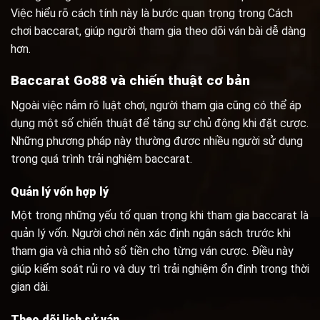
Việc hiểu rõ cách tính này là bước quan trọng trong Cách
chơi baccarat, giúp người tham gia theo dõi ván bài dễ dàng
hơn.
Baccarat Go88 và chiến thuật cơ bản
Ngoài việc nắm rõ luật chơi, người tham gia cũng có thể áp
dụng một số chiến thuật để tăng sự chủ động khi đặt cược.
Những phương pháp này thường được nhiều người sử dụng
trong quá trình trải nghiệm baccarat.
Quản lý vốn hợp lý
Một trong những yếu tố quan trọng khi tham gia baccarat là
quản lý vốn. Người chơi nên xác định ngân sách trước khi
tham gia và chia nhỏ số tiền cho từng ván cược. Điều này
giúp kiểm soát rủi ro và duy trì trải nghiệm ổn định trong thời
gian dài.
Theo dõi lịch sử ván